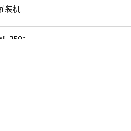
性灌装机
二手利乐 TBA19灌装机 250s