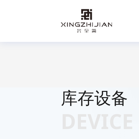
库
存
设
备
D
E
V
I
C
E