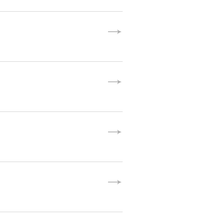



